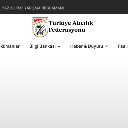
L YAZ KUPASI YARIŞMA REGLAMANI
AR ZAFER KUPASI YARIŞMALARI HAKEM
KUPASI YARIŞMALARI KATILIMCI LİSTELERİ
kümanlar
Bilgi Bankası
Haber & Duyuru
Faal