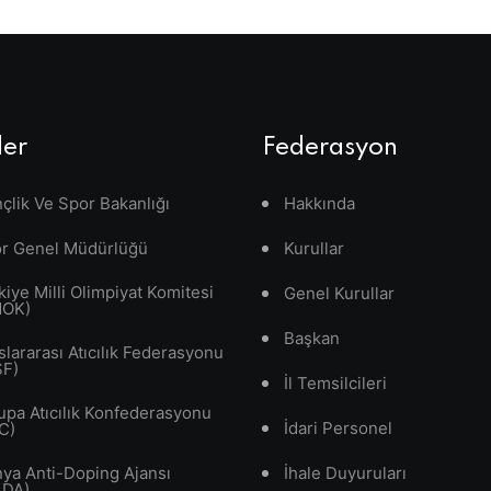
ler
Federasyon
çlik Ve Spor Bakanlığı
Hakkında
r Genel Müdürlüğü
Kurullar
kiye Milli Olimpiyat Komitesi
Genel Kurullar
MOK)
Başkan
slararası Atıcılık Federasyonu
SF)
İl Temsilcileri
upa Atıcılık Konfederasyonu
İdari Personel
C)
ya Anti-Doping Ajansı
İhale Duyuruları
ADA)