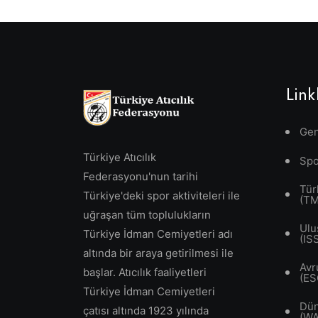
Link
Gen
Türkiye Atıcılık
Spo
Federasyonu'nun tarihi
Tür
Türkiye'deki spor aktiviteleri ile
(T
uğraşan tüm toplulukların
Ulu
Türkiye İdman Cemiyetleri adı
(IS
altında bir araya getirilmesi ile
Avr
başlar. Atıcılık faaliyetleri
(ES
Türkiye İdman Cemiyetleri
Dün
çatısı altında 1923 yılında
(W