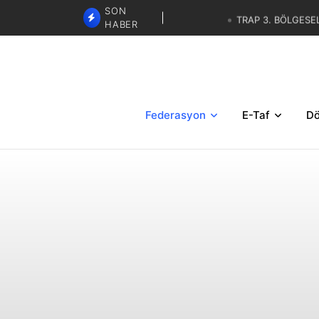
SON
TRAP 3. BÖLGESE
HABER
SKEET - TRAP İBRAHİM KARAS
GÖREVLENDİRMELERİ
TRAP 3. BÖLGESEL YAZ 
Federasyon
E-Taf
Dö