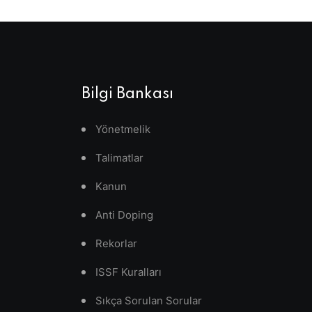
Bilgi Bankası
Yönetmelik
Talimatlar
Kanun
Anti Doping
Rekorlar
ISSF Kuralları
Sıkça Sorulan Sorular