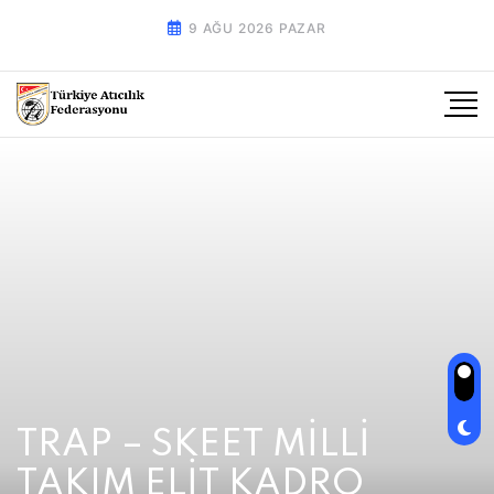
9 AĞU 2026 PAZAR
TRAP – SKEET MİLLİ
TAKIM ELİT KADRO