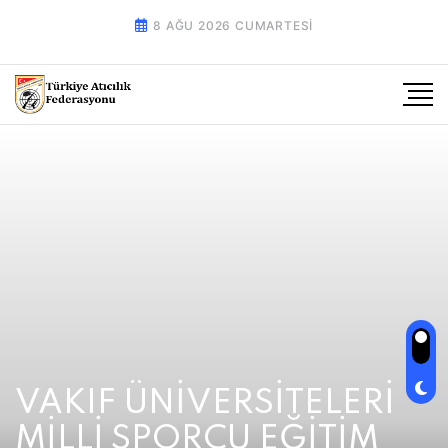
8 AĞU 2026 CUMARTESI
VAKIF ÜNİVERSİTELERİ
MİLLİ SPORCU EĞİTİM