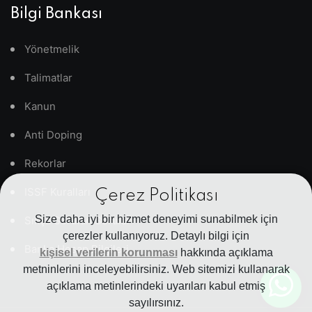
Bilgi Bankası
Yönetmelik
Talimatlar
Kanun
Anti Doping
Rekorlar
ISSF Kuralları
Çerez Politikası
Size daha iyi bir hizmet deneyimi sunabilmek için
Sıkça Sorulan Sorular
çerezler kullanıyoruz. Detaylı bilgi için
Banka Hesap Bilgileri
kişisel verilerin korunması
hakkında açıklama
metninlerini inceleyebilirsiniz. Web sitemizi kullanarak
açıklama metinlerindeki uyarıları kabul etmiş
sayılırsınız.