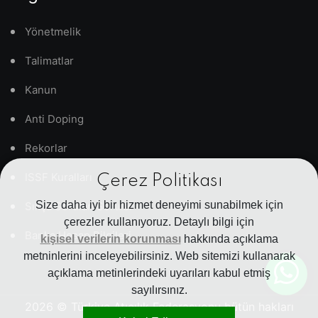
Yönetmelik
Talimatlar
Kanun
Anti Doping
Rekorlar
ISSF Kuralları
Çerez Politikası
Size daha iyi bir hizmet deneyimi sunabilmek için
Sıkça Sorulan Sorular
çerezler kullanıyoruz. Detaylı bilgi için
Banka Hesap Bilgileri
kişisel verilerin korunması
hakkında açıklama
metninlerini inceleyebilirsiniz. Web sitemizi kullanarak
açıklama metinlerindeki uyarıları kabul etmiş
sayılırsınız.
2026
© Türkiye Atıcılık Federasyonu bütün hakları