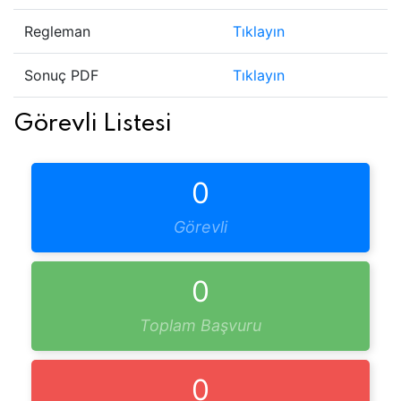
Regleman
Tıklayın
Sonuç PDF
Tıklayın
Görevli Listesi
0
Görevli
0
Toplam Başvuru
0