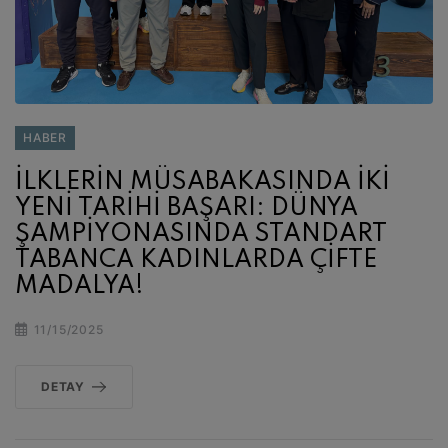
HABER
İLKLERİN MÜSABAKASINDA İKİ
YENİ TARİHİ BAŞARI: DÜNYA
ŞAMPİYONASINDA STANDART
TABANCA KADINLARDA ÇİFTE
MADALYA!
11/15/2025
DETAY