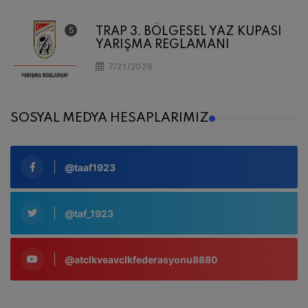
TRAP 3. BÖLGESEL YAZ KUPASI
YARIŞMA REGLAMANI
7/21/2026
SOSYAL MEDYA HESAPLARIMIZ
@taaf1923
@taf_1923
@atclkveavclkfederasyonu8880