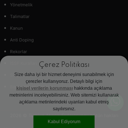
Yönetmelik
Talimatlar
Kanun
Anti Doping
Rekorlar
ISSF Kuralları
Çerez Politikası
Size daha iyi bir hizmet deneyimi sunabilmek için
Sıkça Sorulan Sorular
çerezler kullanıyoruz. Detaylı bilgi için
Banka Hesap Bilgileri
kişisel verilerin korunması
hakkında açıklama
metninlerini inceleyebilirsiniz. Web sitemizi kullanarak
açıklama metinlerindeki uyarıları kabul etmiş
sayılırsınız.
2026
© Türkiye Atıcılık Federasyonu bütün hakları
Kabul Ediyorum
saklıdır.