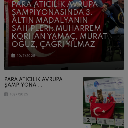
PARA ATICILIK AVRUPA
ŞAMPİYONASINDA 3.
ALTIN MADALYANIN
SAHİPLERİ: MUHARREM
KORHAN YAMAÇ, MURAT
OĞUZ, ÇAĞRI YILMAZ
10/7/2025
PARA ATICILIK AVRUPA
ŞAMPİYONA ...
10/7/2025