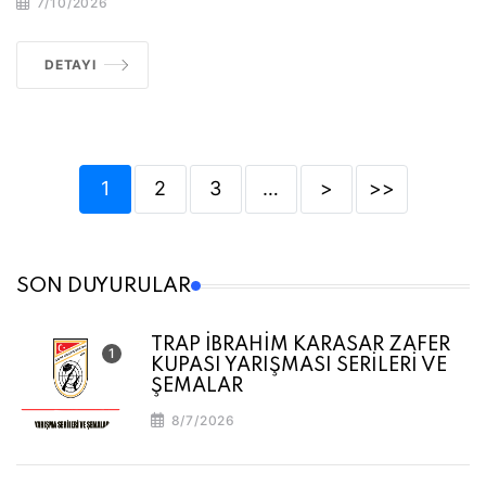
7/10/2026
DETAYI
1
2
3
…
>
>>
SON DUYURULAR
TRAP İBRAHİM KARASAR ZAFER
KUPASI YARIŞMASI SERİLERİ VE
ŞEMALAR
8/7/2026