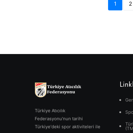
1
2
Link
Gen
Türkiye Atıcılık
Spo
Federasyonu'nun tarihi
Tür
Türkiye'deki spor aktiviteleri ile
(T