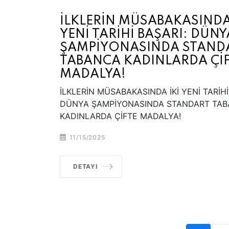
İLKLERİN MÜSABAKASINDA
YENİ TARİHİ BAŞARI: DÜNY
ŞAMPİYONASINDA STAND
TABANCA KADINLARDA Çİ
MADALYA!
İLKLERİN MÜSABAKASINDA İKİ YENİ TARİHİ
DÜNYA ŞAMPİYONASINDA STANDART TA
KADINLARDA ÇİFTE MADALYA!
11/15/2025
DETAYI