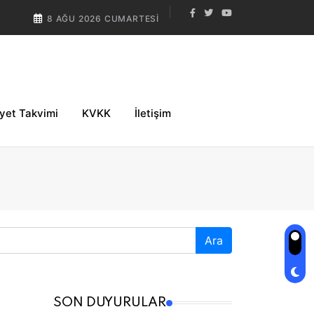
8 AĞU 2026 CUMARTESI
iyet Takvimi
KVKK
İletişim
Ara
SON DUYURULAR