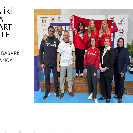
 İKİ
A
ART
FTE
 BAŞARI:
BANCA