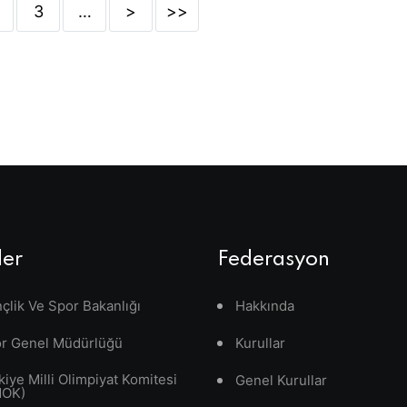
3
…
>
>>
ler
Federasyon
çlik Ve Spor Bakanlığı
Hakkında
r Genel Müdürlüğü
Kurullar
kiye Milli Olimpiyat Komitesi
Genel Kurullar
MOK)