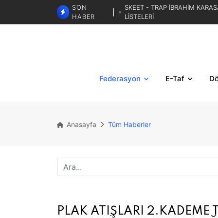
SKEET - TRAP İBRAHİM KARAS
SON
LİSTELERİ
HABER
TRAP 3. BÖLGESE
TRAP İBRAHİM KARASAR ZA
Federasyon
E-Taf
Dö
Anasayfa
Tüm Haberler
PLAK ATIŞLARI 2.KADEME 