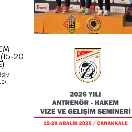
KEM
 (15-20
E)
İŞİM
LE)