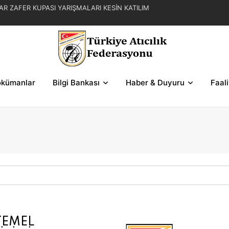
AR ZAFER KUPASI YARIŞMALARI KESİN KATILIM
L YAZ KUPASI YARIŞMA REGLAMANI
FER KUPASI YARIŞMASI SERİLERİ VE ŞEMALAR
kümanlar
Bilgi Bankası
Haber & Duyuru
Faal
TEMEL