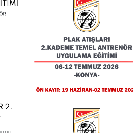
TİMİ
NÖR
R 2.
R
TEMEL