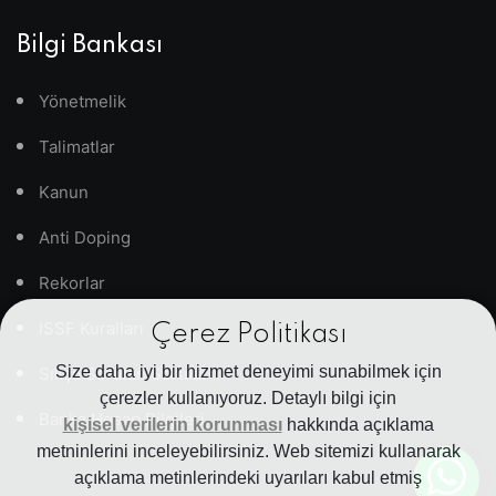
Bilgi Bankası
Yönetmelik
Talimatlar
Kanun
Anti Doping
Rekorlar
ISSF Kuralları
Çerez Politikası
Size daha iyi bir hizmet deneyimi sunabilmek için
Sıkça Sorulan Sorular
çerezler kullanıyoruz. Detaylı bilgi için
Banka Hesap Bilgileri
kişisel verilerin korunması
hakkında açıklama
metninlerini inceleyebilirsiniz. Web sitemizi kullanarak
açıklama metinlerindeki uyarıları kabul etmiş