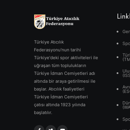
Link
Gen
Türkiye Atıcılık
Spo
Federasyonu'nun tarihi
Tür
Türkiye'deki spor aktiviteleri ile
(T
uğraşan tüm toplulukların
Ulu
Türkiye İdman Cemiyetleri adı
(IS
altında bir araya getirilmesi ile
Avr
başlar. Atıcılık faaliyetleri
(ES
Türkiye İdman Cemiyetleri
Dün
çatısı altında 1923 yılında
(W
başlatılır.
Spo