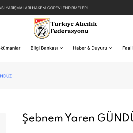
ASI YARIŞMALARI HAKEM GÖREVLENDİRMELERİ
AR ZAFER KUPASI YARIŞMALARI KESİN KATILIM
L YAZ KUPASI YARIŞMA REGLAMANI
FER KUPASI YARIŞMASI SERİLERİ VE ŞEMALAR
kümanlar
Bilgi Bankası
Haber & Duyuru
Faal
ÜNDÜZ
Şebnem Yaren GÜND