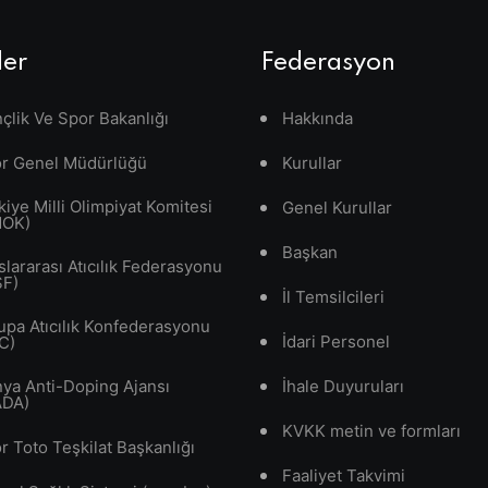
ler
Federasyon
çlik Ve Spor Bakanlığı
Hakkında
r Genel Müdürlüğü
Kurullar
kiye Milli Olimpiyat Komitesi
Genel Kurullar
MOK)
Başkan
slararası Atıcılık Federasyonu
SF)
İl Temsilcileri
upa Atıcılık Konfederasyonu
İdari Personel
C)
ya Anti-Doping Ajansı
İhale Duyuruları
ADA)
KVKK metin ve formları
r Toto Teşkilat Başkanlığı
Faaliyet Takvimi