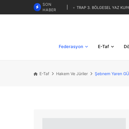
SON
TRAP 3. BÖLGESEL YAZ KUP
HABER
SKEET - TRAP İBRAHİM KARAS
LİSTELERİ
TRAP 3. BÖLGESE
TRAP İBRAHİM KARASAR ZA
Federasyon
E-Taf
Dö
E-Taf
Hakem Ve Jüriler
Şebnem Yaren G