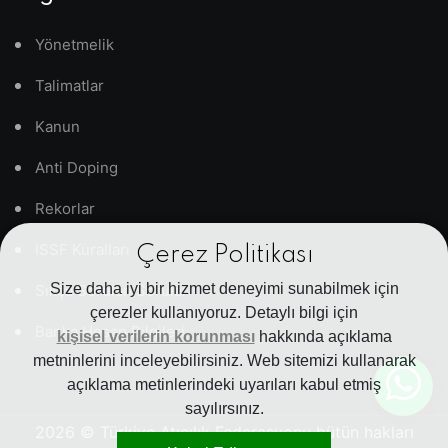
Yönetmelik
Talimatlar
Kanun
Anti Doping
Rekorlar
ISSF Kuralları
Çerez Politikası
Size daha iyi bir hizmet deneyimi sunabilmek için
Sıkça Sorulan Sorular
çerezler kullanıyoruz. Detaylı bilgi için
Banka Hesap Bilgileri
kişisel verilerin korunması
hakkında açıklama
metninlerini inceleyebilirsiniz. Web sitemizi kullanarak
açıklama metinlerindeki uyarıları kabul etmiş
sayılırsınız.
2026
© Türkiye Atıcılık Federasyonu bütün hakları