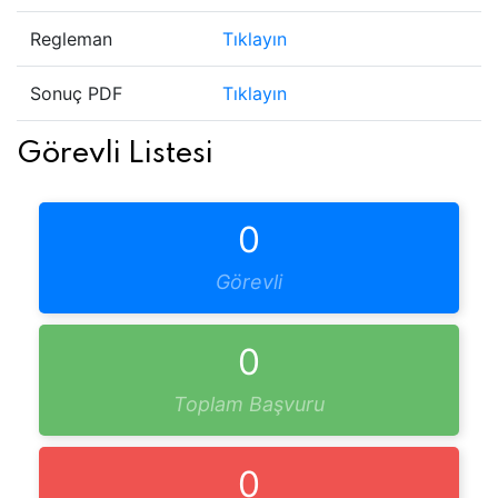
Regleman
Tıklayın
Sonuç PDF
Tıklayın
Görevli Listesi
0
Görevli
0
Toplam Başvuru
0