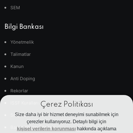
SEM
Bilgi Bankası
Yönetmelik
Talimatlar
Kanun
Anti Doping
Rekorlar
ISSF Kuralları
Çerez Politikası
Size daha iyi bir hizmet deneyimi sunabilmek için
Sıkça Sorulan Sorular
çerezler kullanıyoruz. Detaylı bilgi için
Banka Hesap Bilgileri
kişisel verilerin korunması
hakkında açıklama