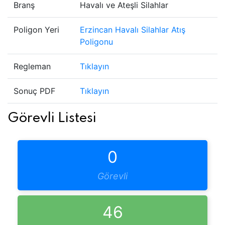
Branş
Havalı ve Ateşli Silahlar
Poligon Yeri
Erzincan Havalı Silahlar Atış
Poligonu
Regleman
Tıklayın
Sonuç PDF
Tıklayın
Görevli Listesi
0
Görevli
46