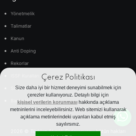
Yönetmelik
Talimatlar
Kanun
Anti Doping
Rekorlar
ISSF Kuralları
Çerez Politikası
Size daha iyi bir hizmet deneyimi sunabilmek için
Sıkça Sorulan Sorular
çerezler kullanıyoruz. Detaylı bilgi için
Banka Hesap Bilgileri
kişisel verilerin korunması
hakkında açıklama
metninlerini inceleyebilirsiniz. Web sitemizi kullanarak
açıklama metinlerindeki uyarıları kabul etmiş
sayılırsınız.
2026
© Türkiye Atıcılık Federasyonu bütün hakları