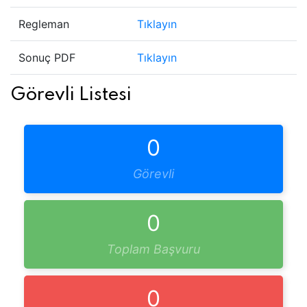
Regleman
Tıklayın
Sonuç PDF
Tıklayın
Görevli Listesi
0
Görevli
0
Toplam Başvuru
0