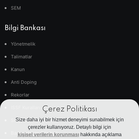
SEM
Bilgi Bankası
Yönetmelik
Talimatlar
Kanun
Anti Doping
Rekorlar
ISSF Kuralları
Çerez Politikası
Size daha iyi bir hizmet deneyimi sunabilmek için
Sıkça Sorulan Sorular
çerezler kullanıyoruz. Detaylı bilgi için
Banka Hesap Bilgileri
kişisel verilerin korunması
hakkında açıklama