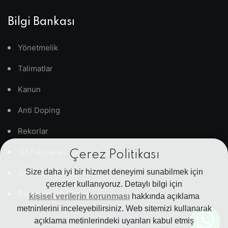
Bilgi Bankası
Yönetmelik
Talimatlar
Kanun
Anti Doping
Rekorlar
ISSF Kuralları
Çerez Politikası
Size daha iyi bir hizmet deneyimi sunabilmek için
Sıkça Sorulan Sorular
çerezler kullanıyoruz. Detaylı bilgi için
Banka Hesap Bilgileri
kişisel verilerin korunması
hakkında açıklama
metninlerini inceleyebilirsiniz. Web sitemizi kullanarak
açıklama metinlerindeki uyarıları kabul etmiş