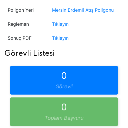
Poligon Yeri
Mersin Erdemli Atış Poligonu
Regleman
Tıklayın
Sonuç PDF
Tıklayın
Görevli Listesi
0
Görevli
0
Toplam Başvuru