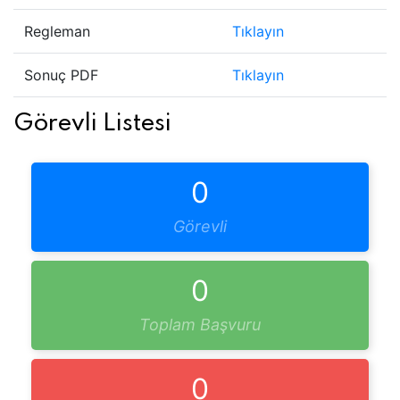
Regleman
Tıklayın
Sonuç PDF
Tıklayın
Görevli Listesi
0
Görevli
0
Toplam Başvuru
0