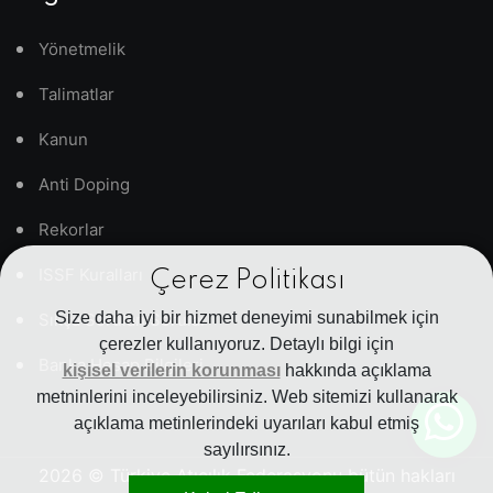
Yönetmelik
Talimatlar
Kanun
Anti Doping
Rekorlar
ISSF Kuralları
Çerez Politikası
Size daha iyi bir hizmet deneyimi sunabilmek için
Sıkça Sorulan Sorular
çerezler kullanıyoruz. Detaylı bilgi için
Banka Hesap Bilgileri
kişisel verilerin korunması
hakkında açıklama
metninlerini inceleyebilirsiniz. Web sitemizi kullanarak
açıklama metinlerindeki uyarıları kabul etmiş
sayılırsınız.
2026
© Türkiye Atıcılık Federasyonu bütün hakları