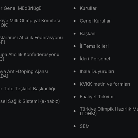
r Genel Müdürlüğü
Kurullar
kiye Milli Olimpiyat Komitesi
Genel Kurullar
MOK)
Başkan
slararası Atıcılık Federasyonu
SF)
İl Temsilcileri
upa Atıcılık Konfederasyonu
İdari Personel
C)
ya Anti-Doping Ajansı
İhale Duyuruları
ADA)
KVKK metin ve formları
r Toto Teşkilat Başkanlığı
Faaliyet Takvimi
isel Sağlık Sistemi (e-nabız)
Türkiye Olimpik Hazırlık M
(TOHM)
SEM