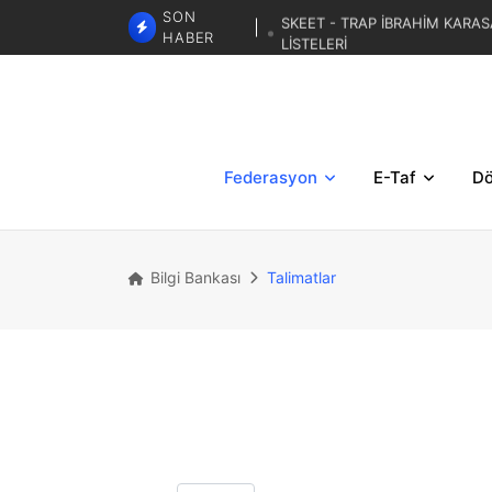
SKEET - TRAP İBRAHİM KARAS
SON
LİSTELERİ
HABER
TRAP 3. BÖLGESE
TRAP İBRAHİM KARASAR ZA
Federasyon
E-Taf
Dö
Bilgi Bankası
Talimatlar