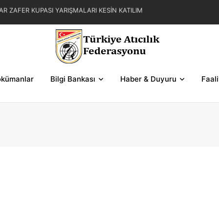
AR ZAFER KUPASI YARIŞMALARI KESİN KATILIM
L YAZ KUPASI YARIŞMA REGLAMANI
FER KUPASI YARIŞMASI SERİLERİ VE ŞEMALAR
kümanlar
Bilgi Bankası
Haber & Duyuru
Faal