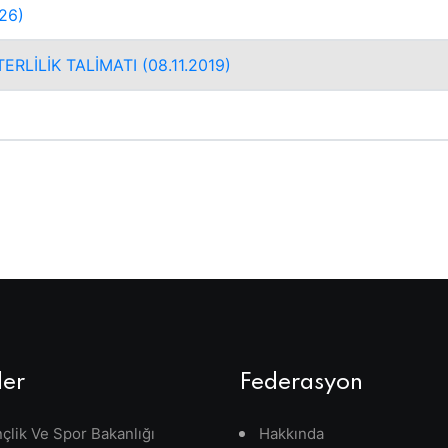
26)
RLİLİK TALİMATI (08.11.2019)
ler
Federasyon
çlik Ve Spor Bakanlığı
Hakkında