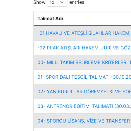
Show
entries
Talimat Adı
-01 HAVALI VE ATEŞLİ SİLAHLAR HAKEM,
-02 PLAK ATIŞLARI HAKEM, JÜRİ VE GÖZL
00- MİLLİ TAKIM BELİRLEME KRİTERLERİ T
01- SPOR DALI TESCİL TALİMATI (30.10.2
02- YAN KURULLAR GÖREV,YETKİ VE SOR
03- ANTRENÖR EĞİTİMİ TALİMATI (30.03.
04- SPORCU LİSANS, VİZE VE TRANSFER T