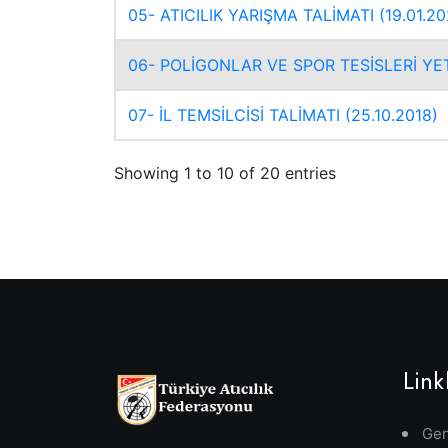
05- ATICILIK YARIŞMA TALİMATI (19.01.20
06- POLİGONLAR VE SPOR TESİSLERİ YETE
07- İL TEMSİLCİSİ TALİMATI (25.10.2018)
Showing 1 to 10 of 20 entries
Link
Gen