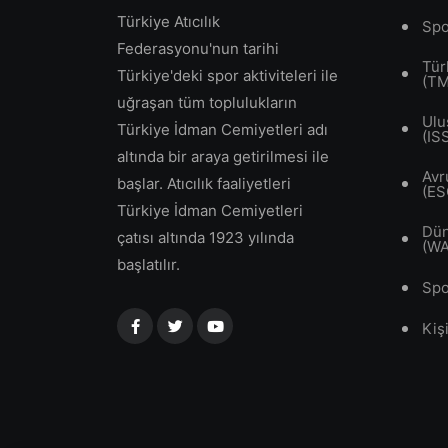
Türkiye Atıcılık
Spo
Federasyonu'nun tarihi
Tür
Türkiye'deki spor aktiviteleri ile
(T
uğraşan tüm toplulukların
Ulu
Türkiye İdman Cemiyetleri adı
(IS
altında bir araya getirilmesi ile
Avr
başlar. Atıcılık faaliyetleri
(ES
Türkiye İdman Cemiyetleri
Dün
çatısı altında 1923 yılında
(W
başlatılır.
Spo
Kiş