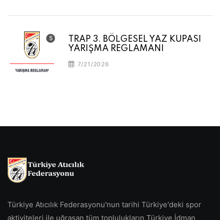
TRAP 3. BÖLGESEL YAZ KUPASI
YARIŞMA REGLAMANI
7/21/2026
Türkiye Atıcılık Federasyonu'nun tarihi Türkiye'deki spor
aktiviteleri ile uğraşan tüm toplulukların Türkiye İdman