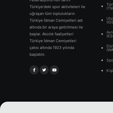
Tür
Türkiye'deki spor aktiviteleri ile
(T
uğraşan tüm toplulukların
Ulu
Türkiye İdman Cemiyetleri adı
(IS
altında bir araya getirilmesi ile
Avr
başlar. Atıcılık faaliyetleri
(ES
Türkiye İdman Cemiyetleri
Dün
çatısı altında 1923 yılında
(W
başlatılır.
Spo
Kiş