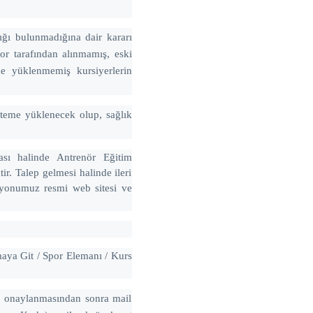
lığı bulunmadığına dair kararı
or tarafından alınmamış, eski
eme yüklenmemiş kursiyerlerin
isteme yüklenecek olup, sağlık
ası halinde Antrenör Eğitim
ir. Talep gelmesi halinde ileri
syonumuz resmi web sitesi ve
maya Git / Spor Elemanı / Kurs
n onaylanmasından sonra mail