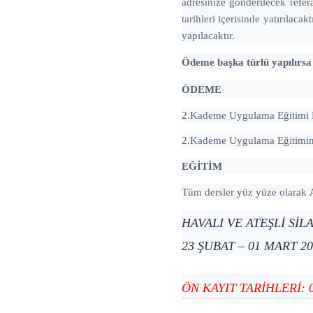
adresinize gönderilecek ref
tarihleri içerisinde yatırılac
yapılacaktır.
Ödeme başka türlü yapılırsa 
ÖDEME
2
.Kademe Uygulama Eğitimi K
2
.Kademe Uygulama Eğitimi
E
ĞİTİM
Tüm dersler yüz yüze olarak
HAVALI VE ATEŞLİ Sİ
23 ŞUBAT – 01 MART 2
ÖN KAYIT TARİHLERİ: 06