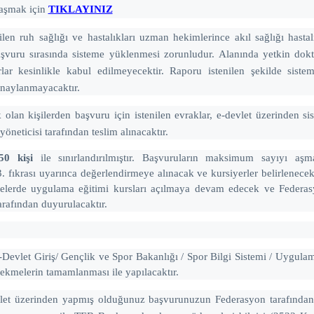
aşmak için
TIKLAYINIZ
len ruh sağlığı ve hastalıkları uzman hekimlerince akıl sağlığı hasta
şvuru sırasında sisteme yüklenmesi zorunludur. Alanında yetkin dokt
rlar kesinlikle kabul edilmeyecektir. Raporu istenilen şekilde sist
 onaylanmayacaktır.
olan kişilerden başvuru için istenilen evraklar, e-devlet üzerinden s
yöneticisi tarafından teslim alınacaktır.
5
0 kişi
ile sınırlandırılmıştır. Başvuruların maksimum sayıyı aşm
 fıkrası uyarınca değerlendirmeye alınacak ve kursiyerler belirlenecekt
emelerde uygulama eğitimi kursları açılmaya devam edecek ve Federa
rafından duyurulacaktır.
Devlet Giriş/ Gençlik ve Spor Bakanlığı / Spor Bilgi Sistemi / Uygula
sekmelerin tamamlanması ile yapılacaktır.
let üzerinden yapmış olduğunuz başvurunuzun Federasyon tarafında