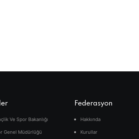
ler
Federasyon
çlik Ve Spor Bakanlığı
Hakkında
r Genel Müdürlüğü
Kurullar