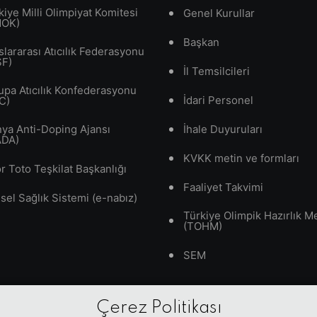
kiye Milli Olimpiyat Komitesi
Genel Kurullar
MOK)
Başkan
slararası Atıcılık Federasyonu
SF)
İl Temsilcileri
upa Atıcılık Konfederasyonu
İdari Personel
C)
ya Anti-Doping Ajansı
İhale Duyuruları
ADA)
KVKK metin ve formları
r Toto Teşkilat Başkanlığı
Faaliyet Takvimi
isel Sağlık Sistemi (e-nabız)
Türkiye Olimpik Hazırlık M
(TOHM)
SEM
Çerez Politikası