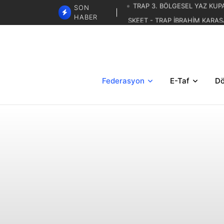
SON
SKEET - TRAP İBRAHİM KARAS
HABER
LİSTELERİ
TRAP 3. BÖLGESE
TRAP İBRAHİM KARASAR ZA
Federasyon
E-Taf
Dö