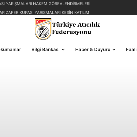
AR ZAFER KUPASI YARIŞMALARI KESİN KATILIM
L YAZ KUPASI YARIŞMA REGLAMANI
FER KUPASI YARIŞMASI SERİLERİ VE ŞEMALAR
kümanlar
Bilgi Bankası
Haber & Duyuru
Faal