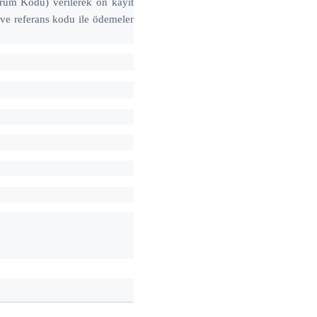
rum Kodu) verilerek ön kayıt
e ve referans kodu ile ödemeler