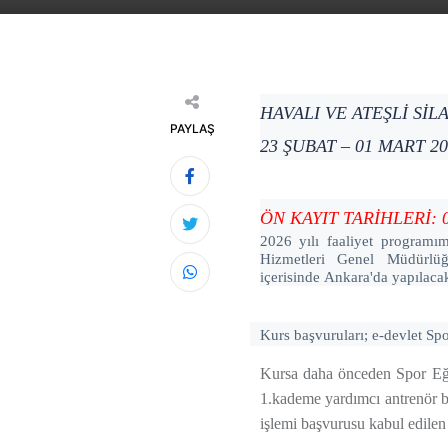
HAVALI VE ATEŞLİ Sİ
PAYLAŞ
23 ŞUBAT – 01 MART 2
ÖN KAYIT TARİHLERİ: 06
2026
yılı faaliyet programım
Hizmetleri Genel Müdürlüğ
içerisinde
Ankara'da
yapılacak
Kurs başvuruları; e-devlet Spo
Kursa daha önceden Spor Eğit
1.kademe yardımcı antrenör b
işlemi başvurusu kabul edilen k