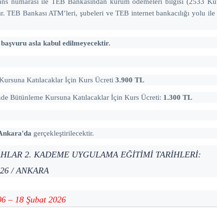
erans numarası ile TEB Bankasından kurum ödemeleri bilgisi (2533 Ku
aktır. TEB Bankası ATM’leri, şubeleri ve TEB internet bankacılığı yolu il
başvuru asla kabul edilmeyecektir.
ursuna Katılacaklar İçin Kurs Ücreti
3.900 TL
nde Bütünleme
Kursuna Katılacaklar İçin Kurs Ücreti
:
1.300 TL
Ankara'da
gerçekleştirilecektir.
LAHLAR 2. KADEME UYGULAMA EĞİTİMİ TARİHLERİ:
026 / ANKARA
 – 18 Şubat 2026