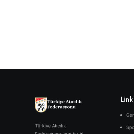
Link
Gen
Türkiye Atıcılık
Spo
Federasyonu'nun tarihi