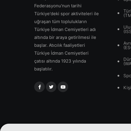
Federasyonu'nun tarihi
Tür
Türkiye'deki spor aktiviteleri ile
(T
uğraşan tüm toplulukların
Ulu
Türkiye İdman Cemiyetleri adı
(IS
altında bir araya getirilmesi ile
Avr
başlar. Atıcılık faaliyetleri
(ES
Türkiye İdman Cemiyetleri
Dün
çatısı altında 1923 yılında
(W
başlatılır.
Spo
Kiş