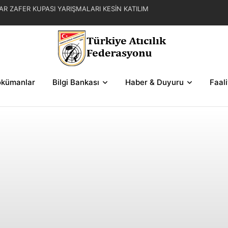
AR ZAFER KUPASI YARIŞMALARI KESİN KATILIM
L YAZ KUPASI YARIŞMA REGLAMANI
FER KUPASI YARIŞMASI SERİLERİ VE ŞEMALAR
kümanlar
Bilgi Bankası
Haber & Duyuru
Faal