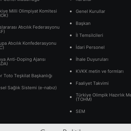
kiye Milli Olimpiyat Komitesi
Genel Kurullar
MOK)
Başkan
slararası Atıcılık Federasyonu
SF)
İl Temsilcileri
upa Atıcılık Konfederasyonu
İdari Personel
C)
ya Anti-Doping Ajansı
İhale Duyuruları
ADA)
KVKK metin ve formları
r Toto Teşkilat Başkanlığı
Faaliyet Takvimi
isel Sağlık Sistemi (e-nabız)
Türkiye Olimpik Hazırlık M
(TOHM)
SEM