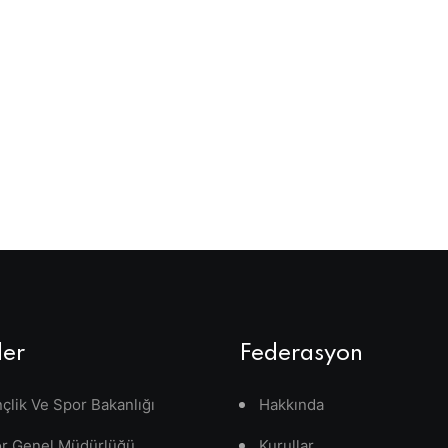
ler
Federasyon
çlik Ve Spor Bakanlığı
Hakkında
r Genel Müdürlüğü
Kurullar