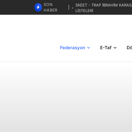
SKEET - TRAP İBRAHİM KARAS
SON
LİSTELERİ
HABER
TRAP 3. BÖLGESE
TRAP İBRAHİM KARASAR ZA
Federasyon
E-Taf
Dö