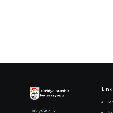
Link
Gen
Türkiye Atıcılık
Spo