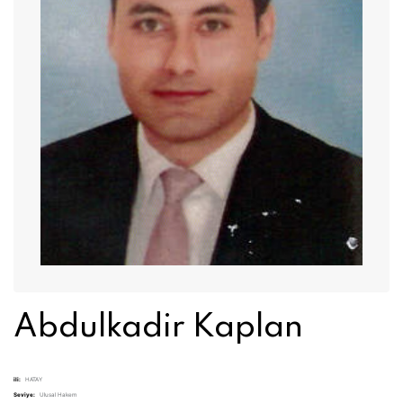
Abdulkadir Kaplan
ili:
HATAY
Seviye:
Ulusal Hakem