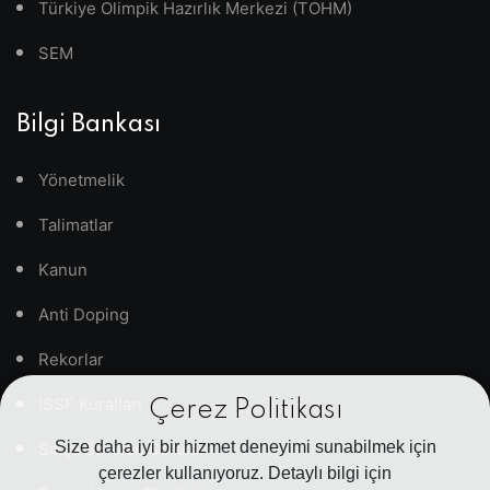
Türkiye Olimpik Hazırlık Merkezi (TOHM)
SEM
Bilgi Bankası
Yönetmelik
Talimatlar
Kanun
Anti Doping
Rekorlar
ISSF Kuralları
Çerez Politikası
Size daha iyi bir hizmet deneyimi sunabilmek için
Sıkça Sorulan Sorular
çerezler kullanıyoruz. Detaylı bilgi için