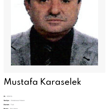
Mustafa Karaselek
ili:
KONYA
Seviye:
Uluslararası Hakem
Durum:
Faal
Branş:
Plak Atışları