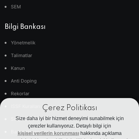
SEM
Bilgi Bankası
Yönetmelik
Talimatlar
Kanun
Anti Doping
Rekorlar
ISSF Kuralları
Çerez Politikası
Size daha iyi bir hizmet deneyimi sunabilmek için
Sıkça Sorulan Sorular
çerezler kullanıyoruz. Detaylı bilgi için
Banka Hesap Bilgileri
kişisel verilerin korunması
hakkında açıklama