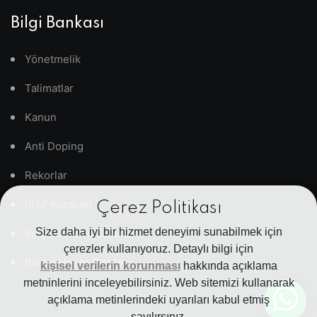
Bilgi Bankası
Yönetmelik
Talimatlar
Kanun
Anti Doping
Rekorlar
ISSF Kuralları
Çerez Politikası
Size daha iyi bir hizmet deneyimi sunabilmek için
Sıkça Sorulan Sorular
çerezler kullanıyoruz. Detaylı bilgi için
Banka Hesap Bilgileri
kişisel verilerin korunması
hakkında açıklama
metninlerini inceleyebilirsiniz. Web sitemizi kullanarak
açıklama metinlerindeki uyarıları kabul etmiş
sayılırsınız.