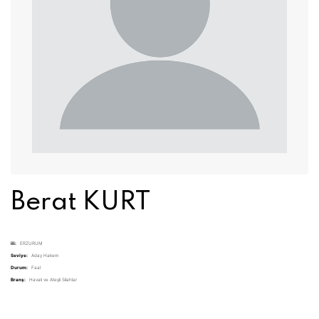
Berat KURT
ili:
ERZURUM
Seviye:
Aday Hakem
Durum:
Faal
Branş:
Havalı ve Ateşli Silahlar