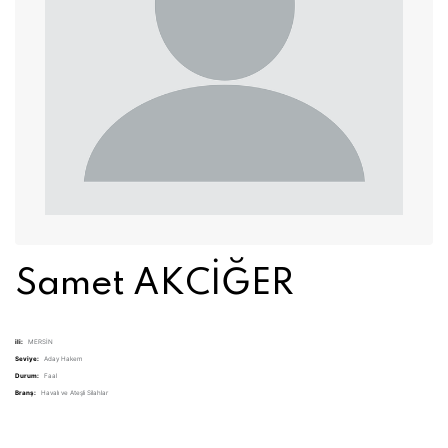
Samet AKCİĞER
ili:
MERSİN
Seviye:
Aday Hakem
Durum:
Faal
Branş:
Havalı ve Ateşli Silahlar