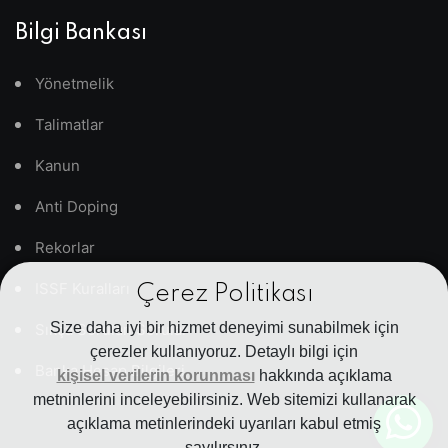
Bilgi Bankası
Yönetmelik
Talimatlar
Kanun
Anti Doping
Rekorlar
ISSF Kuralları
Çerez Politikası
Size daha iyi bir hizmet deneyimi sunabilmek için
Sıkça Sorulan Sorular
çerezler kullanıyoruz. Detaylı bilgi için
Banka Hesap Bilgileri
kişisel verilerin korunması
hakkında açıklama
metninlerini inceleyebilirsiniz. Web sitemizi kullanarak
açıklama metinlerindeki uyarıları kabul etmiş
sayılırsınız.