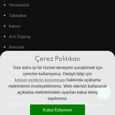
Yönetmelik
Talimatlar
Kanun
Anti Doping
Rekorlar
ISSF Kuralları
Çerez Politikası
Size daha iyi bir hizmet deneyimi sunabilmek için
Sıkça Sorulan Sorular
çerezler kullanıyoruz. Detaylı bilgi için
Banka Hesap Bilgileri
kişisel verilerin korunması
hakkında açıklama
metninlerini inceleyebilirsiniz. Web sitemizi kullanarak
açıklama metinlerindeki uyarıları kabul etmiş
sayılırsınız.
2026
© Türkiye Atıcılık Federasyonu bütün hakları
Kabul Ediyorum
saklıdır.