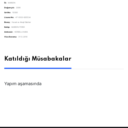
İli:
MARDİN
Doğum yılı:
2006
Sırt No:
10300
Lisans No:
47-0103-005534
Branş:
Havalı ve Ateşli Silahlar
Kulüp:
MARDİN FERDİ
Antrenör:
KERBELA KARA
Vize Durumu:
31.12.2018
Katıldığı Müsabakalar
Yapım aşamasında