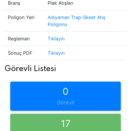
Branş
Plak Atışları
Poligon Yeri
Adıyaman Trap-Skeet Atış
Poligonu
Regleman
Tıklayın
Sonuç PDF
Tıklayın
Görevli Listesi
0
Görevli
17