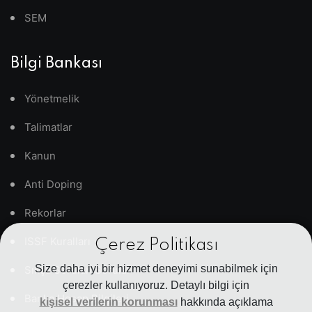
SEM
Bilgi Bankası
Yönetmelik
Talimatlar
Kanun
Anti Doping
Rekorlar
ISSF Kuralları
Çerez Politikası
Size daha iyi bir hizmet deneyimi sunabilmek için
Sıkça Sorulan Sorular
çerezler kullanıyoruz. Detaylı bilgi için
Banka Hesap Bilgileri
kişisel verilerin korunması
hakkında açıklama