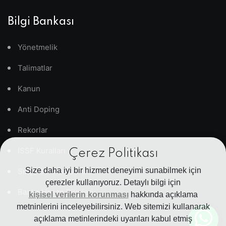
Bilgi Bankası
Yönetmelik
Talimatlar
Kanun
Anti Doping
Rekorlar
ISSF Kuralları
Çerez Politikası
Size daha iyi bir hizmet deneyimi sunabilmek için
Sıkça Sorulan Sorular
çerezler kullanıyoruz. Detaylı bilgi için
Banka Hesap Bilgileri
kişisel verilerin korunması
hakkında açıklama
metninlerini inceleyebilirsiniz. Web sitemizi kullanarak
açıklama metinlerindeki uyarıları kabul etmiş