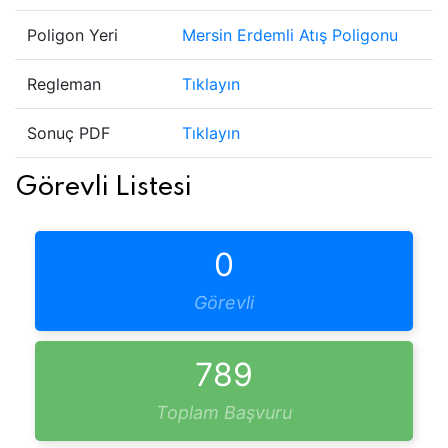
Poligon Yeri
Mersin Erdemli Atış Poligonu
Regleman
Tıklayın
Sonuç PDF
Tıklayın
Görevli Listesi
0
Görevli
789
Toplam Başvuru