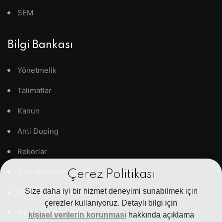
SEM
Bilgi Bankası
Yönetmelik
Talimatlar
Kanun
Anti Doping
Rekorlar
ISSF Kuralları
Çerez Politikası
Size daha iyi bir hizmet deneyimi sunabilmek için
Sıkça Sorulan Sorular
çerezler kullanıyoruz. Detaylı bilgi için
Banka Hesap Bilgileri
kişisel verilerin korunması
hakkında açıklama