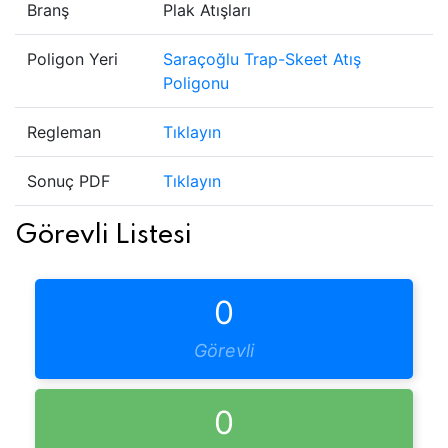
Branş
Plak Atışları
Poligon Yeri
Saraçoğlu Trap-Skeet Atış
Poligonu
Regleman
Tıklayın
Sonuç PDF
Tıklayın
Görevli Listesi
0
Görevli
0