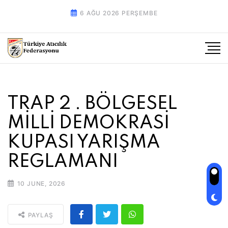
6 AĞU 2026 PERŞEMBE
TRAP 2 . BÖLGESEL
MİLLİ DEMOKRASİ
KUPASI YARIŞMA
REGLAMANI
10 JUNE, 2026
PAYLAŞ