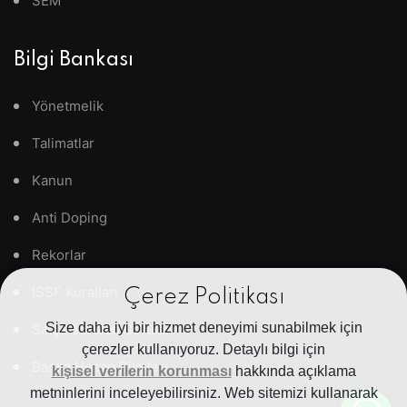
SEM
Bilgi Bankası
Yönetmelik
Talimatlar
Kanun
Anti Doping
Rekorlar
ISSF Kuralları
Çerez Politikası
Size daha iyi bir hizmet deneyimi sunabilmek için
Sıkça Sorulan Sorular
çerezler kullanıyoruz. Detaylı bilgi için
Banka Hesap Bilgileri
kişisel verilerin korunması
hakkında açıklama
metninlerini inceleyebilirsiniz. Web sitemizi kullanarak