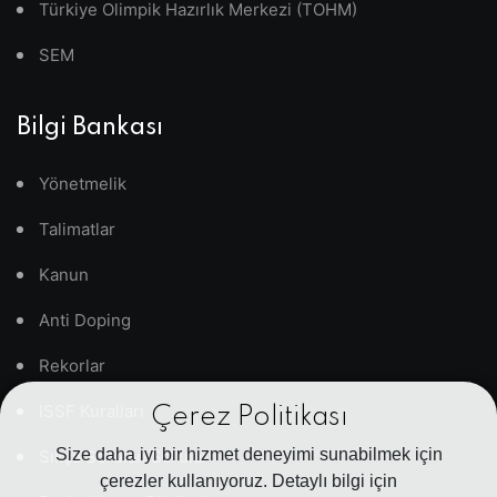
Türkiye Olimpik Hazırlık Merkezi (TOHM)
SEM
Bilgi Bankası
Yönetmelik
Talimatlar
Kanun
Anti Doping
Rekorlar
ISSF Kuralları
Çerez Politikası
Size daha iyi bir hizmet deneyimi sunabilmek için
Sıkça Sorulan Sorular
çerezler kullanıyoruz. Detaylı bilgi için