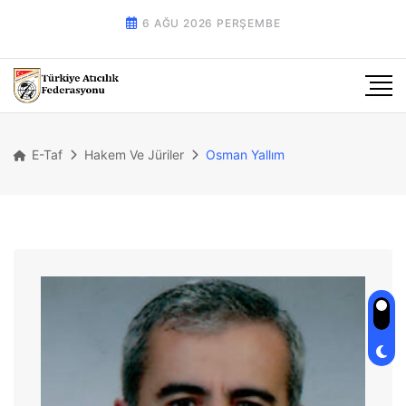
6 AĞU 2026 PERŞEMBE
E-Taf
Hakem Ve Jüriler
Osman Yallım