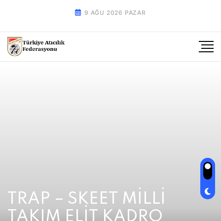
9 AĞU 2026 PAZAR
TRAP – SKEET MİLLİ
TAKIM ELİT KADRO