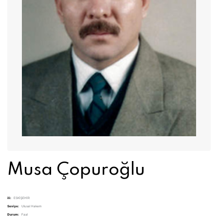
Musa Çopuroğlu
ili:
ESKİŞEHİR
Seviye:
Ulusal Hakem
Durum:
Faal