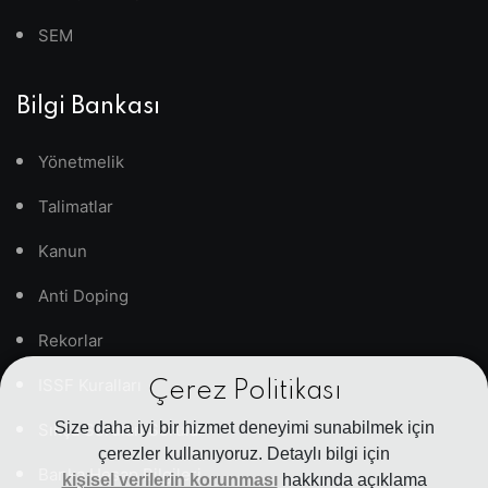
SEM
Bilgi Bankası
Yönetmelik
Talimatlar
Kanun
Anti Doping
Rekorlar
ISSF Kuralları
Çerez Politikası
Size daha iyi bir hizmet deneyimi sunabilmek için
Sıkça Sorulan Sorular
çerezler kullanıyoruz. Detaylı bilgi için
Banka Hesap Bilgileri
kişisel verilerin korunması
hakkında açıklama