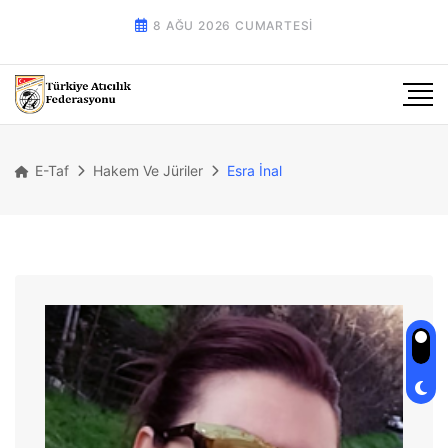
8 AĞU 2026 CUMARTESI
E-Taf
Hakem Ve Jüriler
Esra İnal