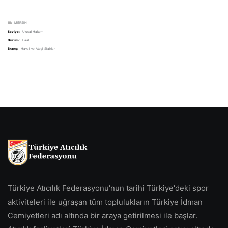
ili:
MERSİN
Seviye:
Ulusal Hakem
Durum:
Faal
Branş:
Havalı ve Ateşli Silahlar
Türkiye Atıcılık Federasyonu'nun tarihi Türkiye'deki spor
aktiviteleri ile uğraşan tüm toplulukların Türkiye İdman
Cemiyetleri adı altında bir araya getirilmesi ile başlar.