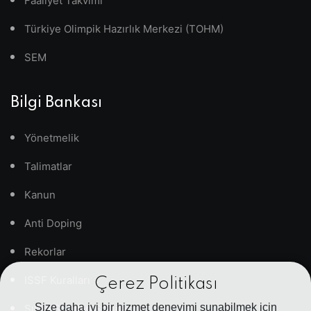
Faaliyet Takvimi
Türkiye Olimpik Hazırlık Merkezi (TOHM)
SEM
Bilgi Bankası
Yönetmelik
Talimatlar
Kanun
Anti Doping
Rekorlar
ISSF Kuralları
Çerez Politikası
Size daha iyi bir hizmet deneyimi sunabilmek için
Sıkça Sorulan Sorular