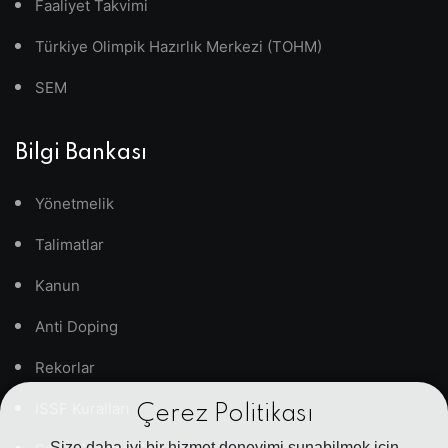
Faaliyet Takvimi
Türkiye Olimpik Hazırlık Merkezi (TOHM)
SEM
Bilgi Bankası
Yönetmelik
Talimatlar
Kanun
Anti Doping
Rekorlar
ISSF Kuralları
Çerez Politikası
Size daha iyi bir hizmet deneyimi sunabilmek için