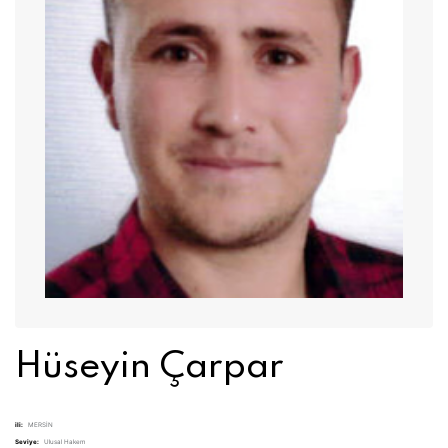
Hüseyin Çarpar
ili:
MERSİN
Seviye:
Ulusal Hakem