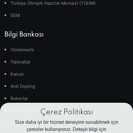
Türkiye Olimpik Hazırlık Merkezi (TOHM)
SEM
Bilgi Bankası
Yönetmelik
Talimatlar
Kanun
Anti Doping
Rekorlar
ISSF Kuralları
Çerez Politikası
Size daha iyi bir hizmet deneyimi sunabilmek için
Sıkça Sorulan Sorular
çerezler kullanıyoruz. Detaylı bilgi için