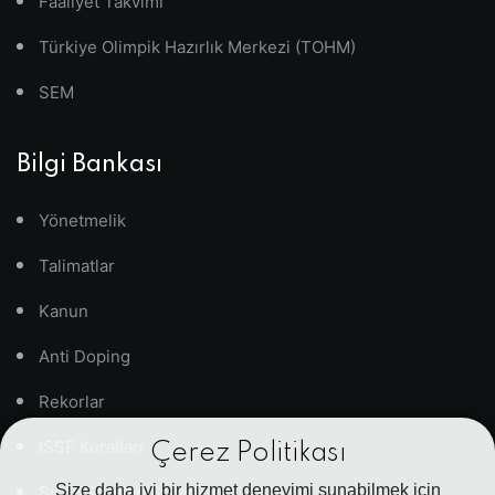
Faaliyet Takvimi
Türkiye Olimpik Hazırlık Merkezi (TOHM)
SEM
Bilgi Bankası
Yönetmelik
Talimatlar
Kanun
Anti Doping
Rekorlar
ISSF Kuralları
Çerez Politikası
Size daha iyi bir hizmet deneyimi sunabilmek için
Sıkça Sorulan Sorular