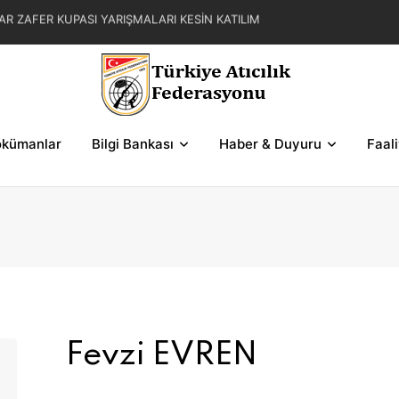
AR ZAFER KUPASI YARIŞMALARI KESİN KATILIM
L YAZ KUPASI YARIŞMA REGLAMANI
FER KUPASI YARIŞMASI SERİLERİ VE ŞEMALAR
kümanlar
Bilgi Bankası
Haber & Duyuru
Faal
Fevzi EVREN