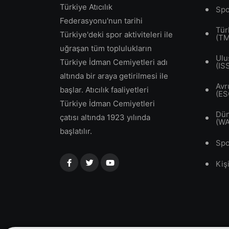
Türkiye Atıcılık
Spo
Federasyonu'nun tarihi
Tür
Türkiye'deki spor aktiviteleri ile
(T
uğraşan tüm toplulukların
Ulu
Türkiye İdman Cemiyetleri adı
(IS
altında bir araya getirilmesi ile
Avr
başlar. Atıcılık faaliyetleri
(ES
Türkiye İdman Cemiyetleri
Dün
çatısı altında 1923 yılında
(W
başlatılır.
Spo
Kiş