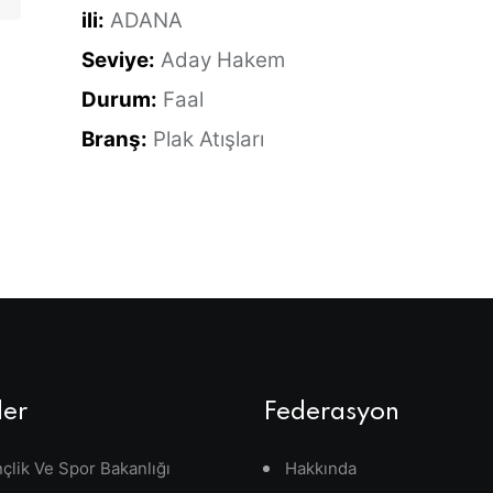
ili:
ADANA
Seviye:
Aday Hakem
Durum:
Faal
Branş:
Plak Atışları
ler
Federasyon
çlik Ve Spor Bakanlığı
Hakkında