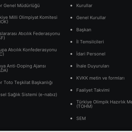
r Genel Müdürlüğü
Kurullar
kiye Milli Olimpiyat Komitesi
Genel Kurullar
MOK)
Başkan
slararası Atıcılık Federasyonu
SF)
İl Temsilcileri
upa Atıcılık Konfederasyonu
İdari Personel
C)
ya Anti-Doping Ajansı
İhale Duyuruları
ADA)
KVKK metin ve formları
r Toto Teşkilat Başkanlığı
Faaliyet Takvimi
isel Sağlık Sistemi (e-nabız)
Türkiye Olimpik Hazırlık M
(TOHM)
SEM