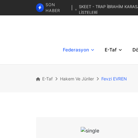
SKEET - TRAP İBRAHİM KARAS
SON
LİSTELERİ
HABER
TRAP 3. BÖLGESE
TRAP İBRAHİM KARASAR ZA
Federasyon
E-Taf
Dö
E-Taf
Hakem Ve Jüriler
Fevzi EVREN