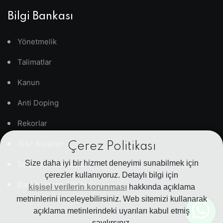
Bilgi Bankası
Yönetmelik
Talimatlar
Kanun
Anti Doping
Rekorlar
ISSF Kuralları
Çerez Politikası
Size daha iyi bir hizmet deneyimi sunabilmek için
Sıkça Sorulan Sorular
çerezler kullanıyoruz. Detaylı bilgi için
Banka Hesap Bilgileri
kişisel verilerin korunması
hakkında açıklama
metninlerini inceleyebilirsiniz. Web sitemizi kullanarak
açıklama metinlerindeki uyarıları kabul etmiş
sayılırsınız.