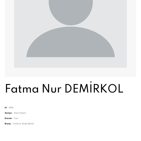
Fatma Nur DEMİRKOL
ili:
AĞRI
Seviye:
Aday Hakem
Durum:
Faal
Branş:
Havalı ve Ateşli Silahlar