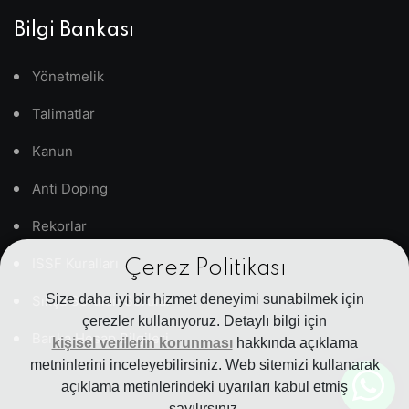
Bilgi Bankası
Yönetmelik
Talimatlar
Kanun
Anti Doping
Rekorlar
ISSF Kuralları
Çerez Politikası
Size daha iyi bir hizmet deneyimi sunabilmek için
Sıkça Sorulan Sorular
çerezler kullanıyoruz. Detaylı bilgi için
Banka Hesap Bilgileri
kişisel verilerin korunması
hakkında açıklama
metninlerini inceleyebilirsiniz. Web sitemizi kullanarak
açıklama metinlerindeki uyarıları kabul etmiş
sayılırsınız.