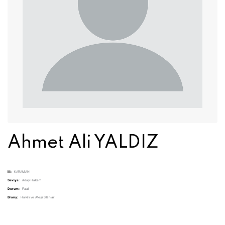
Ahmet Ali YALDIZ
ili:
KARAMAN
Seviye:
Aday Hakem
Durum:
Faal
Branş:
Havalı ve Ateşli Silahlar