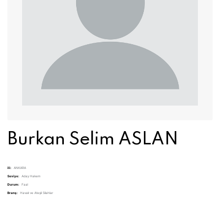
Burkan Selim ASLAN
ili:
ANKARA
Seviye:
Aday Hakem
Durum:
Faal
Branş:
Havalı ve Ateşli Silahlar