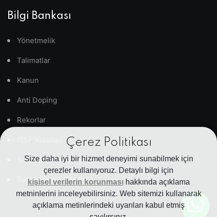
Bilgi Bankası
Yönetmelik
Talimatlar
Kanun
Anti Doping
Rekorlar
ISSF Kuralları
Çerez Politikası
Size daha iyi bir hizmet deneyimi sunabilmek için
Sıkça Sorulan Sorular
çerezler kullanıyoruz. Detaylı bilgi için
Banka Hesap Bilgileri
kişisel verilerin korunması
hakkında açıklama
metninlerini inceleyebilirsiniz. Web sitemizi kullanarak
açıklama metinlerindeki uyarıları kabul etmiş
sayılırsınız.