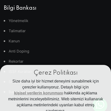
Bilgi Bankası
Yönetmelik
Talimatlar
Kanun
Anti Doping
Rekorlar
ISSF Kuralları
Çerez Politikası
Size daha iyi bir hizmet deneyimi sunabilmek için
Sıkça Sorulan Sorular
çerezler kullanıyoruz. Detaylı bilgi için
Banka Hesap Bilgileri
kişisel verilerin korunması
hakkında açıklama
metninlerini inceleyebilirsiniz. Web sitemizi kullanarak
açıklama metinlerindeki uyarıları kabul etmiş
sayılırsınız.