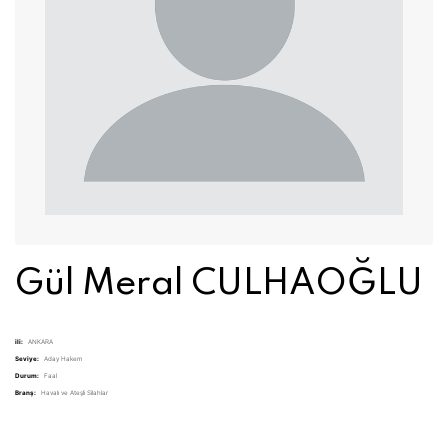
Gül Meral CULHAOĞLU
ili:
ANKARA
Seviye:
Aday Hakem
Durum:
Faal
Branş:
Havalı ve Ateşli Silahlar