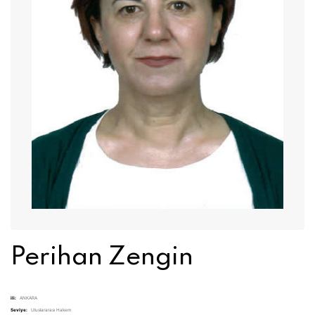
Perihan Zengin
ili:
ANKARA
Seviye:
Uluslararası Hakem