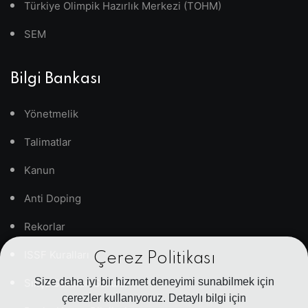
Türkiye Olimpik Hazırlık Merkezi (TOHM)
SEM
Bilgi Bankası
Yönetmelik
Talimatlar
Kanun
Anti Doping
Rekorlar
ISSF Kuralları
Çerez Politikası
Size daha iyi bir hizmet deneyimi sunabilmek için
Sıkça Sorulan Sorular
çerezler kullanıyoruz. Detaylı bilgi için