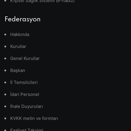
Kişisel Sağlık Sistemi (e-nabız)
Federasyon
Hakkında
Kurullar
Genel Kurullar
Başkan
İl Temsilcileri
İdari Personel
İhale Duyuruları
KVKK metin ve formları
Faaliyet Takvimi