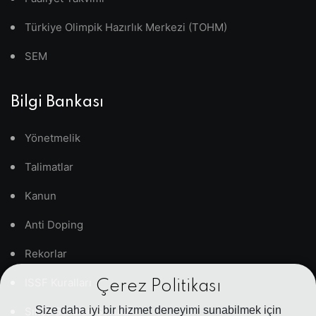
Türkiye Olimpik Hazırlık Merkezi (TOHM)
SEM
Bilgi Bankası
Yönetmelik
Talimatlar
Kanun
Anti Doping
Rekorlar
ISSF Kuralları
Çerez Politikası
Size daha iyi bir hizmet deneyimi sunabilmek için
Sıkça Sorulan Sorular