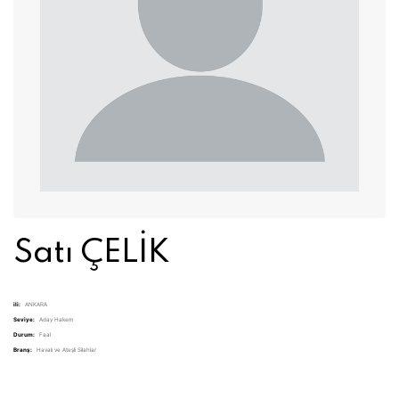
Satı ÇELİK
ili:
ANKARA
Seviye:
Aday Hakem
Durum:
Faal
Branş:
Havalı ve Ateşli Silahlar