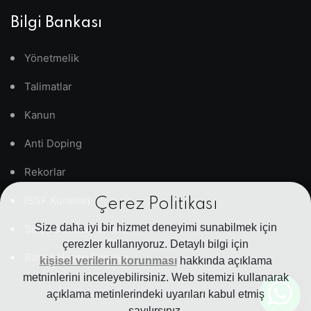
Bilgi Bankası
Yönetmelik
Talimatlar
Kanun
Anti Doping
Rekorlar
ISSF Kuralları
Çerez Politikası
Size daha iyi bir hizmet deneyimi sunabilmek için
Sıkça Sorulan Sorular
çerezler kullanıyoruz. Detaylı bilgi için
Banka Hesap Bilgileri
kişisel verilerin korunması
hakkında açıklama
metninlerini inceleyebilirsiniz. Web sitemizi kullanarak
açıklama metinlerindeki uyarıları kabul etmiş
sayılırsınız.